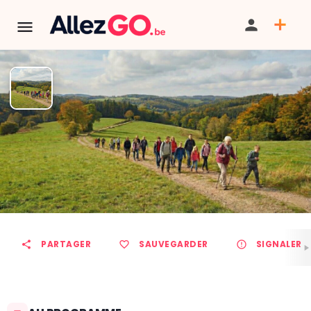
Marche ADEPS à VIEUX-
WALEFFE
TÉLÉPHONE
PARTAGER
SAUVEGARDER
SIGNALER