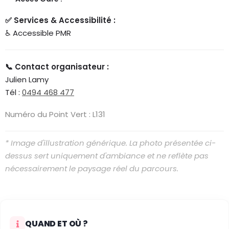
✅ Services & Accessibilité :
♿ Accessible PMR
📞 Contact organisateur :
Julien Lamy
Tél :
0494 468 477
Numéro du Point Vert : L131
* Image d'illustration générique. La photo présentée ci-
dessus sert uniquement d'ambiance et ne reflète pas
nécessairement le paysage réel du parcours.
QUAND ET OÙ ?