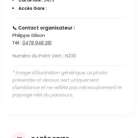
Carte IGN :
54/5
Accès Gare :
📞 Contact organisateur :
Philippe Gilson
Tél :
0478 948 281
Numéro du Point Vert : N230
* Image d'illustration générique. La photo
présentée ci-dessus sert uniquement
d'ambiance et ne reflète pas nécessairement le
paysage réel du parcours.