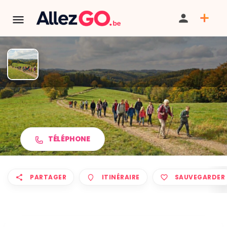
Marche ADEPS à
VER/CUSTINNE
TÉLÉPHONE
PARTAGER
ITINÉRAIRE
SAUVEGARDER