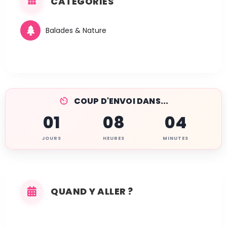
CATÉGORIES
Balades & Nature
COUP D'ENVOI DANS...
01
08
04
JOURS
HEURES
MINUTES
QUAND Y ALLER ?