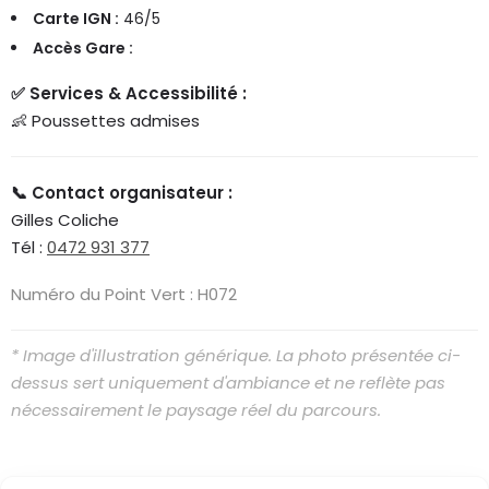
Carte IGN :
46/5
Accès Gare :
✅ Services & Accessibilité :
👶 Poussettes admises
📞 Contact organisateur :
Gilles Coliche
Tél :
0472 931 377
Numéro du Point Vert : H072
* Image d'illustration générique. La photo présentée ci-
dessus sert uniquement d'ambiance et ne reflète pas
nécessairement le paysage réel du parcours.