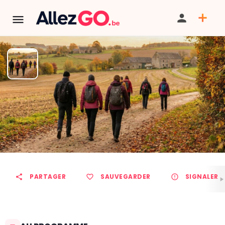
Marche ADEPS à VELLEREILLE-
LES-BRAYEUX
TÉLÉPHONE
PARTAGER
SAUVEGARDER
SIGNALER