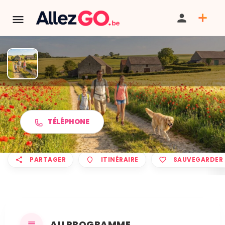
Marche ADEPS à TOURNAI
TÉLÉPHONE
PARTAGER
ITINÉRAIRE
SAUVEGARDER
AU PROGRAMME