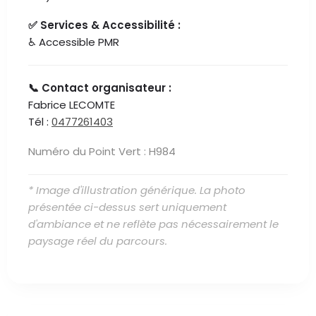
✅ Services & Accessibilité :
♿ Accessible PMR
📞 Contact organisateur :
Fabrice LECOMTE
Tél :
0477261403
Numéro du Point Vert : H984
* Image d'illustration générique. La photo
présentée ci-dessus sert uniquement
d'ambiance et ne reflète pas nécessairement le
paysage réel du parcours.