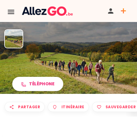
Marche ADEPS à THY-LE-
CHÂTEAU
TÉLÉPHONE
PARTAGER
ITINÉRAIRE
SAUVEGARDER