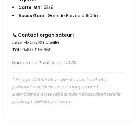
Carte IGN :
52/8
Accès Gare :
Gare de Berzée à 1900m.
📞 Contact organisateur :
Jean-Marc Striccelle
Tél :
0497 915 669
Numéro du Point Vert : N078
* Image d'illustration générique. La photo
présentée ci-dessus sert uniquement
d'ambiance et ne reflète pas nécessairement le
paysage réel du parcours.