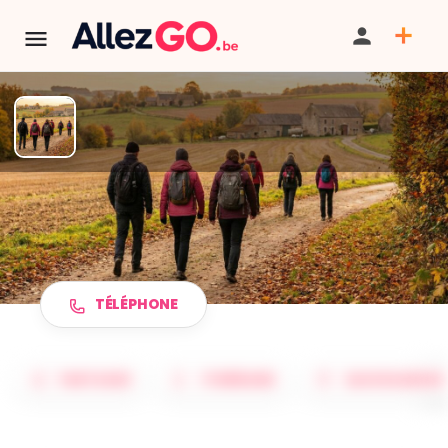
TERMINÉ:
Cet événement est terminé. Retrouver d'autres
événements similaires ci-dessous ou dans notre annuaire.
Marche ADEPS à THUIN
TÉLÉPHONE
PARTAGER
ITINÉRAIRE
SAUVEGARDER