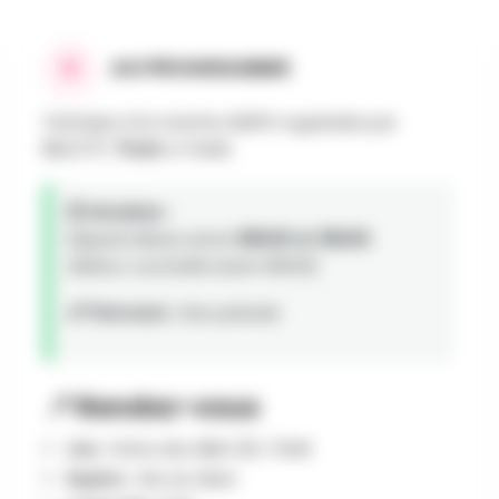
AU PROGRAMME
Participe à la marche ADEPS organisée par
R.C.T.T. Thuin
à THUIN.
🕒 Horaires :
Départs libres entre
08h00 et 18h00
.
(Retour souhaité avant 18h00)
📏 Parcours :
Non précisé
📍 Rendez-vous
Lieu :
Drève des Alliés 120, THUIN
Repère :
Site du Gibet