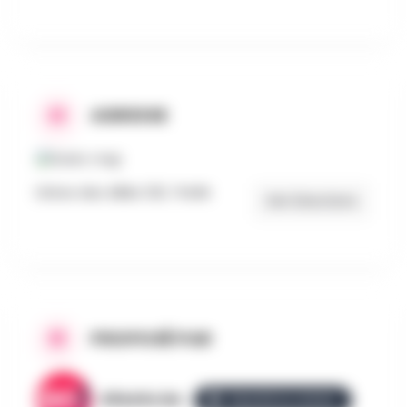
ADRESSE
Drève des Alliés 120, THUIN
Get Directions
PROPOSÉ PAR
AllezGo.be
ÉQUIPE ALLEZGO