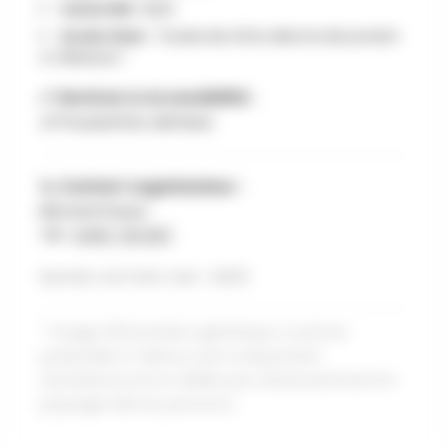
Carte IGN :
52/2
Accès Gare :
Toutes les infos dans le document
ci-dessous !
✅ Services & Accessibilité :
👶 Poussettes admises
📞 Contact organisateur :
Bernard Huaux
Tél :
0495 730 687
Numéro du Point Vert : H033
* Image d'illustration générique. La photo
présentée ci-dessus sert uniquement
d'ambiance et ne reflète pas nécessairement le
paysage réel du parcours.