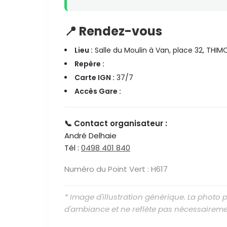
📍 Rendez-vous
Lieu :
Salle du Moulin à Van, place 32, THIM
Repère :
Carte IGN :
37/7
Accès Gare :
📞 Contact organisateur :
André Delhaie
Tél :
0498 401 840
Numéro du Point Vert : H617
* Image d'illustration générique. La photo
d'ambiance et ne reflète pas nécessaireme