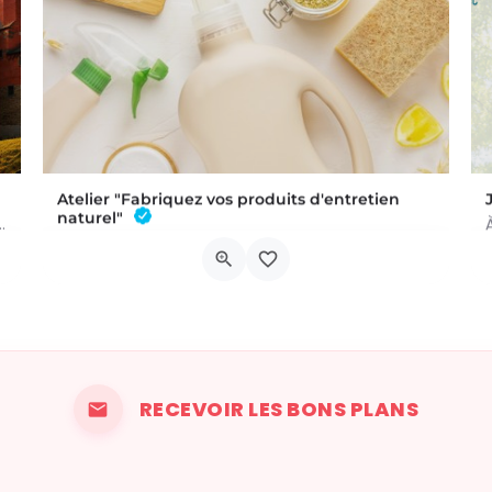
Atelier "Fabriquez vos produits d'entretien
naturel"
 a été commis au Château de Trazegnies… À vous de résoudre…
L'atelier aura lieu au Bar à Thym, à Vaux-sur-Sûre. Réservation :
Chau. de Neufchâteau 45A, 6640 Vaux-sur-Sûre
6 novembre 2026 19h00 - 21h00
RECEVOIR LES BONS PLANS