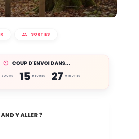
ER
SORTIES
COUP D'ENVOI DANS...
5
15
27
JOURS
HEURES
MINUTES
AND Y ALLER ?