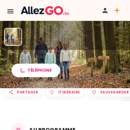
Marche ADEPS à THIEUSIES
TÉLÉPHONE
PARTAGER
ITINÉRAIRE
SAUVEGARDER
AU PROGRAMME