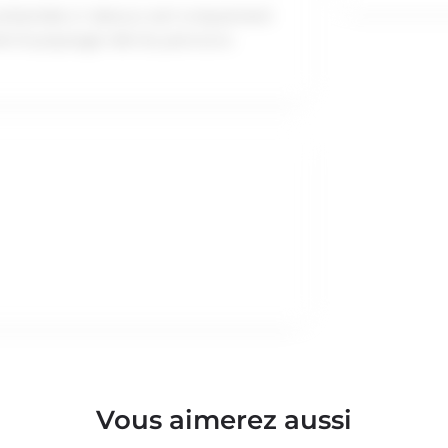
 présentée ci-dessus sert uniquement
nt le paysage réel du parcours.
Vous aimerez aussi