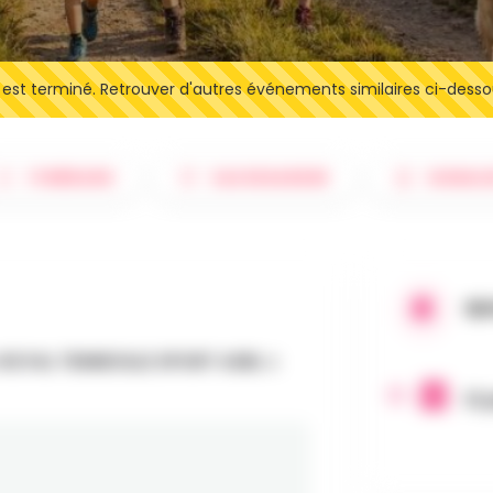
t terminé. Retrouver d'autres événements similaires ci-desso
ITINÉRAIRE
SAUVEGARDER
SIGNAL
QU
ROYAL TENNEVILLE SPORT ASBL
à
12 