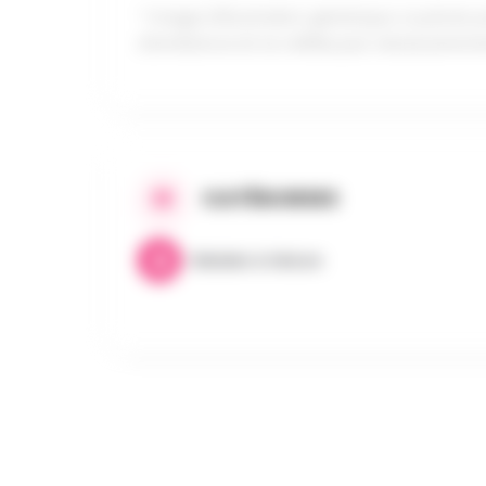
* Image d'illustration générique. La photo
d'ambiance et ne reflète pas nécessaireme
CATÉGORIES
Balades & Nature