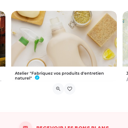
Atelier "Fabriquez vos produits d'entretien
naturel"
 a été commis au Château de Trazegnies… À vous de résoudre…
L'atelier aura lieu au Bar à Thym, à Vaux-sur-Sûre. Réservation :
Chau. de Neufchâteau 45A, 6640 Vaux-sur-Sûre
6 novembre 2026 19h00 - 21h00
RECEVOIR LES BONS PLANS