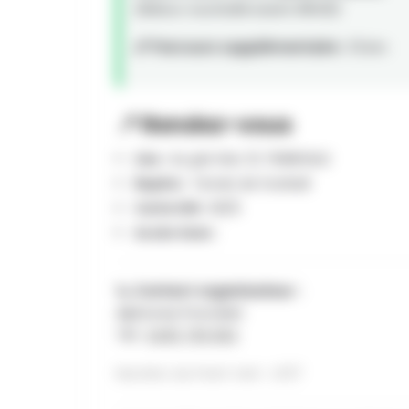
(Retour souhaité avant 18h00)
📏 Parcours supplémentaire :
15 km
📍 Rendez-vous
Lieu :
Au gris Han, 13, TENNEVILLE
Repère :
Terrain de football
Carte IGN :
60/5
Accès Gare :
📞 Contact organisateur :
Alphonse Poncelet
Tél :
0495 795 802
Numéro du Point Vert : U137