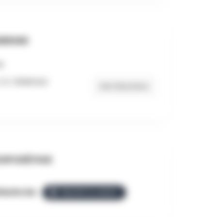
RESSE
 13, TENNEVILLE
Get Directions
OPOSÉ PAR
llezGo.be
ÉQUIPE ALLEZGO