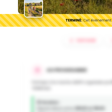
TERMINÉ:
Cet événement es
PARTAGER
AU PROGRAMME
Participe à la marche ADEPS organisée par
TENNEVILLE.
🕒 Horaires :
Départs libres entre
08h00 et 18h00
.