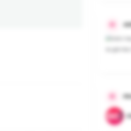
AD
Au gris Han,
PR
A