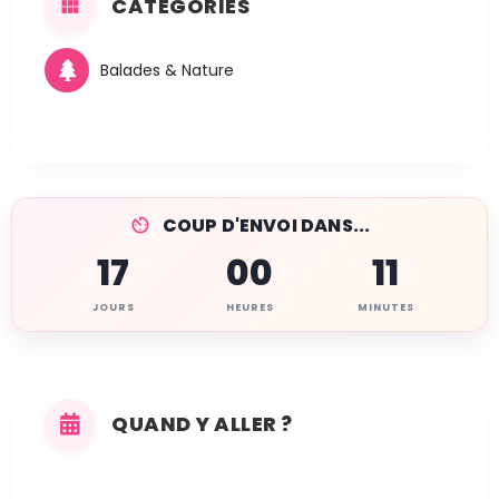
CATÉGORIES
Balades & Nature
COUP D'ENVOI DANS...
17
00
11
JOURS
HEURES
MINUTES
QUAND Y ALLER ?