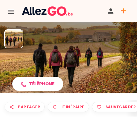
Marche ADEPS à SOMBREFFE
TÉLÉPHONE
PARTAGER
ITINÉRAIRE
SAUVEGARDER