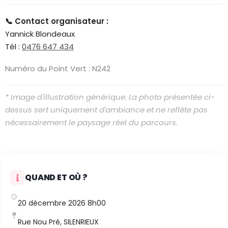
📞 Contact organisateur :
Yannick Blondeaux
Tél :
0476 647 434
Numéro du Point Vert : N242
* Image d'illustration générique. La photo présentée ci-
dessus sert uniquement d'ambiance et ne reflète pas
nécessairement le paysage réel du parcours.
QUAND ET OÙ ?
20 décembre 2026 8h00
Rue Nou Pré, SILENRIEUX