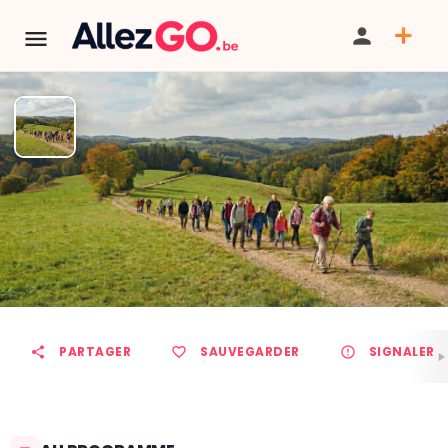
Marche ADEPS à SILENRIEUX
TÉLÉPHONE
PARTAGER
SAUVEGARDER
SIGNALER