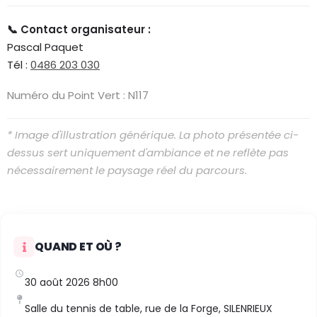
📞 Contact organisateur :
Pascal Paquet
Tél :
0486 203 030
Numéro du Point Vert : N117
* Image d'illustration générique. La photo présentée ci-
dessus sert uniquement d'ambiance et ne reflète pas
nécessairement le paysage réel du parcours.
QUAND ET OÙ ?
30 août 2026 8h00
Salle du tennis de table, rue de la Forge, SILENRIEUX