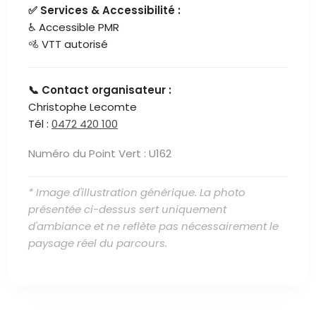
✅ Services & Accessibilité :
♿ Accessible PMR
🚵 VTT autorisé
📞 Contact organisateur :
Christophe Lecomte
Tél :
0472 420 100
Numéro du Point Vert : U162
* Image d'illustration générique. La photo
présentée ci-dessus sert uniquement
d'ambiance et ne reflète pas nécessairement le
paysage réel du parcours.