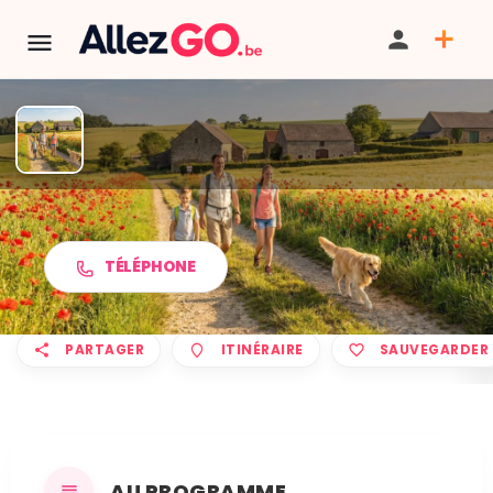
Marche ADEPS à ROUVROY
TÉLÉPHONE
PARTAGER
ITINÉRAIRE
SAUVEGARDER
AU PROGRAMME