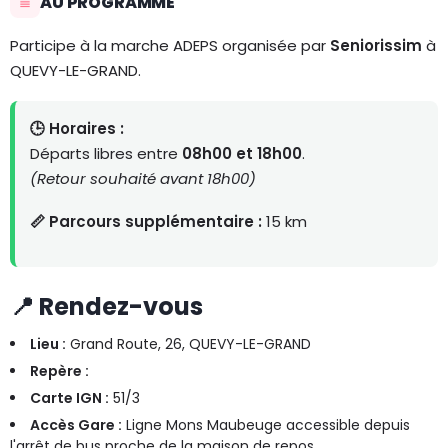
AU PROGRAMME
Participe à la marche ADEPS organisée par
Seniorissim
à
QUEVY-LE-GRAND.
🕒 Horaires :
Départs libres entre
08h00 et 18h00
.
(Retour souhaité avant 18h00)
📏 Parcours supplémentaire :
15 km
📍 Rendez-vous
Lieu :
Grand Route, 26, QUEVY-LE-GRAND
Repère :
Carte IGN :
51/3
Accès Gare :
Ligne Mons Maubeuge accessible depuis
l'arrêt de bus proche de la maison de repos