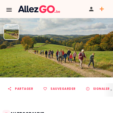
Marche ADEPS à QUEVY-LE-
GRAND
TÉLÉPHONE
PARTAGER
SAUVEGARDER
SIGNALER