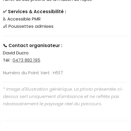
✅ Services & Accessibilité :
♿ Accessible PMR
👶 Poussettes admises
📞 Contact organisateur :
David Ducro
Tél :
0473 882 195
Numéro du Point Vert : H517
* Image d'illustration générique. La photo présentée ci-
dessus sert uniquement d'ambiance et ne reflète pas
nécessairement le paysage réel du parcours.