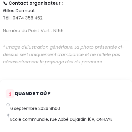
📞 Contact organisateur :
Gilles Dermout
Tél :
0474 358 462
Numéro du Point Vert : N155
* Image d'illustration générique. La photo présentée ci-
dessus sert uniquement d'ambiance et ne reflète pas
nécessairement le paysage réel du parcours.
QUAND ET OÙ ?
6 septembre 2026 8h00
Ecole communale, rue Abbé Dujardin 16A, ONHAYE