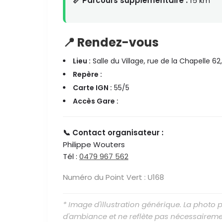
📏 Parcours supplémentaire :
15 km
📍 Rendez-vous
Lieu :
Salle du Village, rue de la Chapelle 6
Repère :
Carte IGN :
55/5
Accès Gare :
📞 Contact organisateur :
Philippe Wouters
Tél :
0479 967 562
Numéro du Point Vert : U168
* Image d'illustration générique. La photo
d'ambiance et ne reflète pas nécessaireme