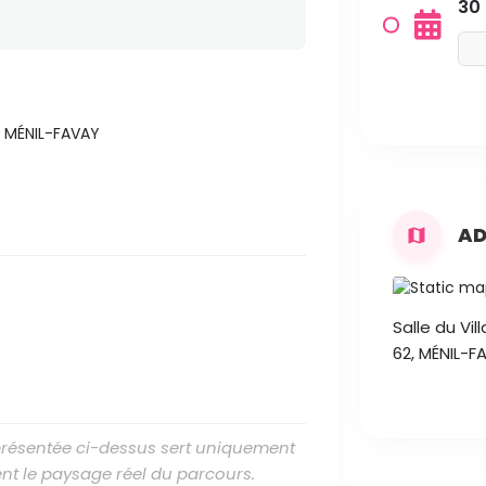
30 
2, MÉNIL-FAVAY
AD
Salle du Vil
62, MÉNIL-F
 présentée ci-dessus sert uniquement
nt le paysage réel du parcours.