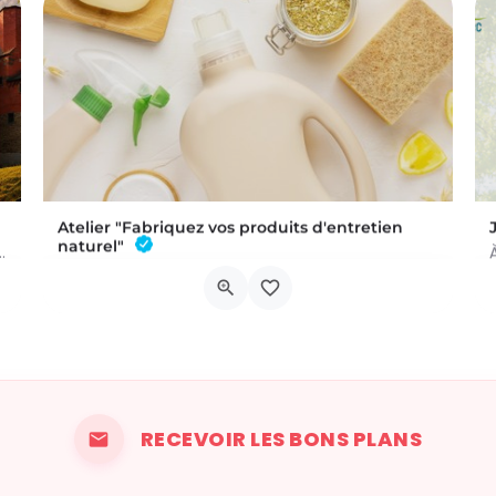
Atelier "Fabriquez vos produits d'entretien
naturel"
 a été commis au Château de Trazegnies… À vous de résoudre…
L'atelier aura lieu au Bar à Thym, à Vaux-sur-Sûre. Réservation :
Chau. de Neufchâteau 45A, 6640 Vaux-sur-Sûre
6 novembre 2026 19h00 - 21h00
RECEVOIR LES BONS PLANS