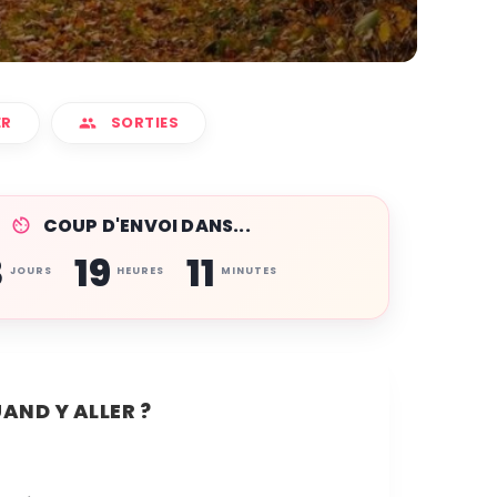
ER
SORTIES
COUP D'ENVOI DANS...
3
19
11
JOURS
HEURES
MINUTES
AND Y ALLER ?