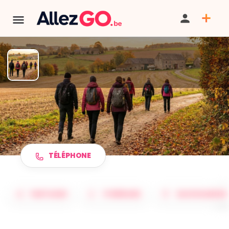
TERMINÉ:
Cet événement est terminé. Retrouver d'autres
événements similaires ci-dessous ou dans notre annuaire.
Marche ADEPS à MAZÉE
TÉLÉPHONE
PARTAGER
ITINÉRAIRE
SAUVEGARDER