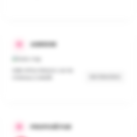
ADRESSE
Salle Arthur Masson, rue du
Get Directions
Château 2, MAZÉE
PROPOSÉ PAR