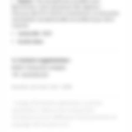
Repère :
Pas de paiement possible avec
Bancontact, merci de prévoir des espèces -
Parcours des 15 et 20 kms traverseront un bois privé,
autorisation exceptionnelle accordée le jour de la
marche
Carte IGN :
58/6
Accès Gare :
📞 Contact organisateur :
Marie-Françoise Lareppe
Tél :
0478 914 167
Numéro du Point Vert : N139
* Image d'illustration générique. La photo
présentée ci-dessus sert uniquement
d'ambiance et ne reflète pas nécessairement le
paysage réel du parcours.