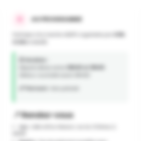
AU PROGRAMME
Participe à la marche ADEPS organisée par
ASBL
ICARe
à MAZÉE.
🕒 Horaires :
Départs libres entre
08h00 et 18h00
.
(Retour souhaité avant 18h00)
📏 Parcours :
Non précisé
📍 Rendez-vous
Lieu :
Salle Arthur Masson, rue du Château 2,
MAZÉE