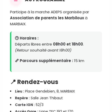
Participe à la marche ADEPS organisée par
Association de parents les Marbiloux
à
MARBAIX.
🕒 Horaires :
Départs libres entre
08h00 et 18h00
.
(Retour souhaité avant 18h00)
📏 Parcours supplémentaire :
15 km
📍 Rendez-vous
Lieu :
Place Gendebien, 8, MARBAIX
Repère :
Salle Jean Thibaut
Carte IGN :
52/3
Accès Gare :
Ligne TEC 192 et 170