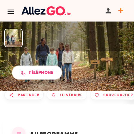
Marche ADEPS à MARBAIX
TÉLÉPHONE
PARTAGER
ITINÉRAIRE
SAUVEGARDER
AU PROGRAMME