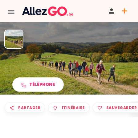
Marche ADEPS à LOUVEIGNÉ
TÉLÉPHONE
PARTAGER
ITINÉRAIRE
SAUVEGARDER