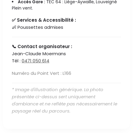
Accès Gare :
TEC 64 : Liège-Aywaille, Louveigné
Plein vent.
✅ Services & Accessibilité :
👶 Poussettes admises
📞 Contact organisateur :
Jean-Claude Moermans
Tél :
0471 050 614
Numéro du Point Vert : L166
* Image d'illustration générique. La photo
présentée ci-dessus sert uniquement
d'ambiance et ne reflète pas nécessairement le
paysage réel du parcours.