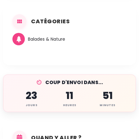
CATÉGORIES
Balades & Nature
COUP D'ENVOI DANS...
23
11
51
JOURS
HEURES
MINUTES
QUAND Y ALLER ?