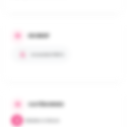
EN BREF
Accessible PMR ♿
CATÉGORIES
Balades & Nature