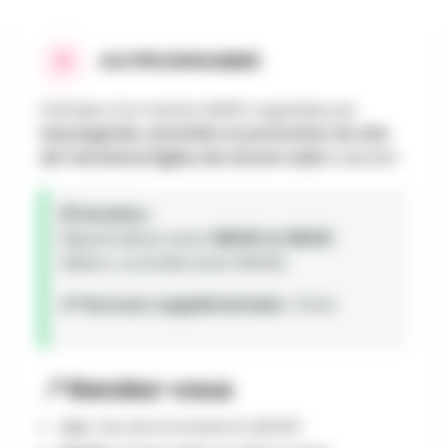
AU PROGRAMME
Participe à la marche ADEPS organisée par
Sauvegarde, entretien et promotion du site
de l'ancienne Église de Lincent asbl
à LINCENT.
🕒 Horaires :
Départs libres entre
08h00 et 18h00
.
(Retour souhaité avant 18h00)
📏 Parcours supplémentaire :
15 km
📍 Rendez-vous
Lieu :
Rue de la Fontaine 8, LINCENT