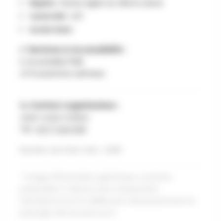
Repère :
Ruines église du XIIème siècle.
Carte IGN :
41/1
Accès Gare :
✅ Services & Accessibilité :
♿ Accessible PMR
👶 Poussettes admises
📞 Contact organisateur :
Jean-Louis Craninx
Tél :
0477 542 538
Numéro du Point Vert : L048
* Image d'illustration générique. La photo
présentée ci-dessus sert uniquement
d'ambiance et ne reflète pas nécessairement le
paysage réel du parcours.