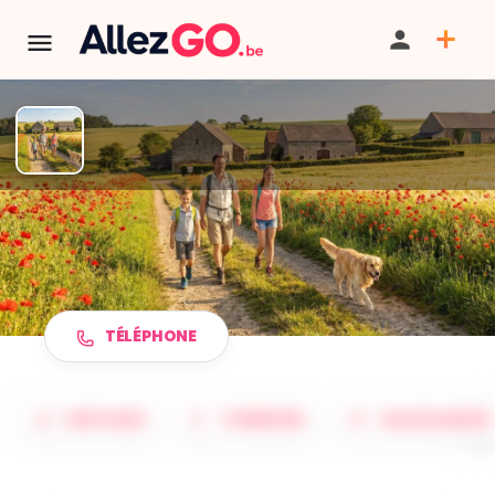
TERMINÉ:
Cet événement est terminé. Retrouver d'autres
événements similaires ci-dessous ou dans notre annuaire.
Marche ADEPS à LINCENT
TÉLÉPHONE
PARTAGER
ITINÉRAIRE
SAUVEGARDER