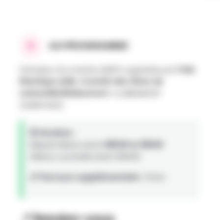
AU PROGRAMME
Participe à la marche ADEPS organisée par
Club
Élastique ASBL «Comité des fêtes de
Laneuville/Wideumont »
à LIBRAMONT
(LANEUVILLE).
🕒 Horaires :
Départs libres entre
08h00 et 18h00
.
(Retour souhaité avant 18h00)
📏 Parcours supplémentaire :
15 km
📍 Rendez-vous