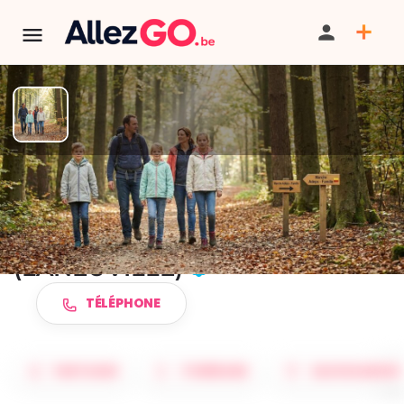
TERMINÉ:
Cet événement est terminé. Retrouver d'autres
événements similaires ci-dessous ou dans notre annuaire.
Marche ADEPS à LIBRAMONT
(LANEUVILLE)
TÉLÉPHONE
PARTAGER
ITINÉRAIRE
SAUVEGARDER