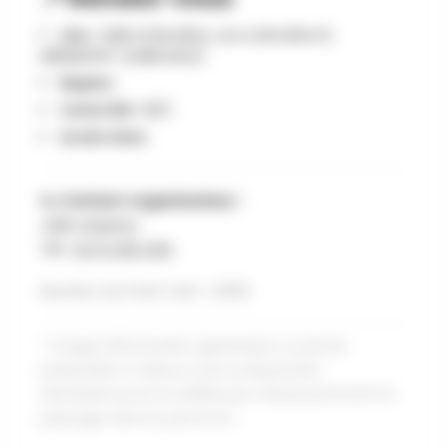
Lieu :
Salle la Bondine, rue La Bondine 8,
LIBRAMONT (LANEUVILLE)
Repère :
Carte IGN :
65/1
Accès Gare :
📞 Contact organisateur :
Julie Lequeux
Tél :
0474 292 494
Numéro du Point Vert : U505
* Image d'illustration générique. La photo
présentée ci-dessus sert uniquement
d'ambiance et ne reflète pas nécessairement le
paysage réel du parcours.