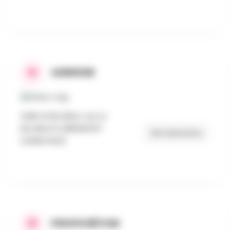
ADRESSE
Salle la Bondine, rue La
Bondine 8, LIBRAMONT
Get Directions
(LANEUVILLE)
PROPOSÉ PAR