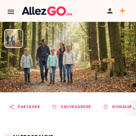
Marche ADEPS à LIBERCHIES
TÉLÉPHONE
PARTAGER
SAUVEGARDER
SIGNALER