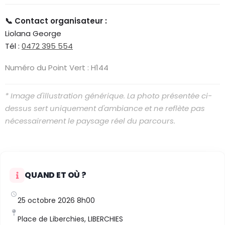
📞 Contact organisateur :
Liolana George
Tél :
0472 395 554
Numéro du Point Vert : H144
* Image d'illustration générique. La photo présentée ci-
dessus sert uniquement d'ambiance et ne reflète pas
nécessairement le paysage réel du parcours.
QUAND ET OÙ ?
25 octobre 2026 8h00
Place de Liberchies, LIBERCHIES