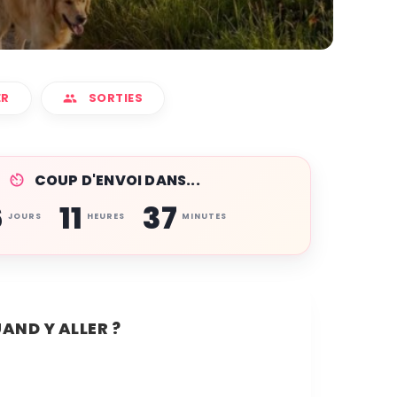
ER
SORTIES
COUP D'ENVOI DANS...
6
11
37
JOURS
HEURES
MINUTES
AND Y ALLER ?