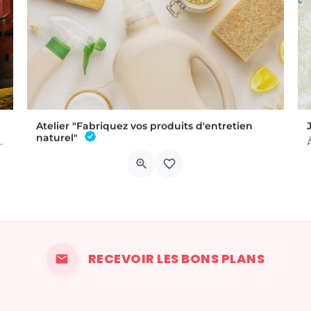
Atelier "Fabriquez vos produits d'entretien
naturel"
 a été commis au Château de Trazegnies… À vous de résoudre…
L'atelier aura lieu au Bar à Thym, à Vaux-sur-Sûre. Réservation :
Chau. de Neufchâteau 45A, 6640 Vaux-sur-Sûre
6 novembre 2026 19h00 - 21h00
RECEVOIR LES BONS PLANS