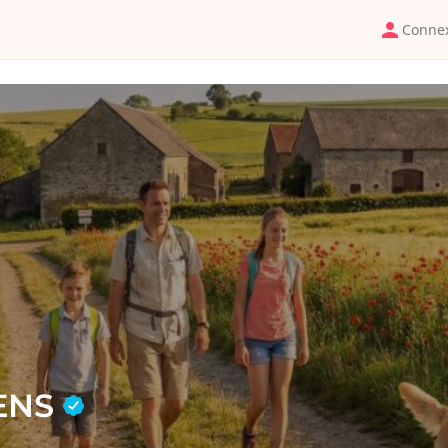
Conne
LENS