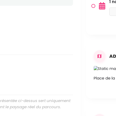
1 
AD
Place de la T
 présentée ci-dessus sert uniquement
nt le paysage réel du parcours.