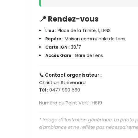
📍 Rendez-vous
Lieu :
Place de la Trinité, 1, LENS
Repère :
Maison communale de Lens
Carte IGN :
38/7
Accès Gare :
Gare de Lens
📞 Contact organisateur :
Christian Stiévenard
Tél :
0477 990 560
Numéro du Point Vert : H619
* Image d'illustration générique. La photo
d'ambiance et ne reflète pas nécessaireme