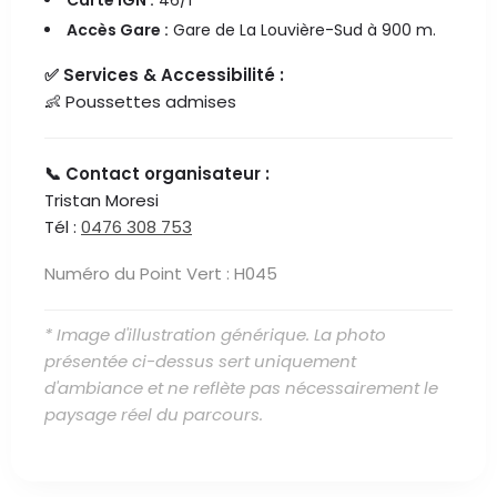
Carte IGN :
46/1
Accès Gare :
Gare de La Louvière-Sud à 900 m.
✅ Services & Accessibilité :
👶 Poussettes admises
📞 Contact organisateur :
Tristan Moresi
Tél :
0476 308 753
Numéro du Point Vert : H045
* Image d'illustration générique. La photo
présentée ci-dessus sert uniquement
d'ambiance et ne reflète pas nécessairement le
paysage réel du parcours.