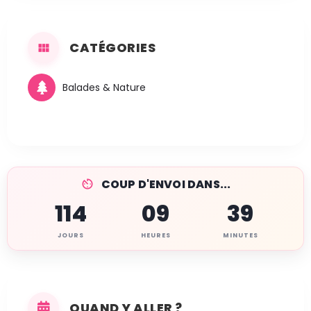
CATÉGORIES
Balades & Nature
COUP D'ENVOI DANS...
114
09
39
JOURS
HEURES
MINUTES
QUAND Y ALLER ?