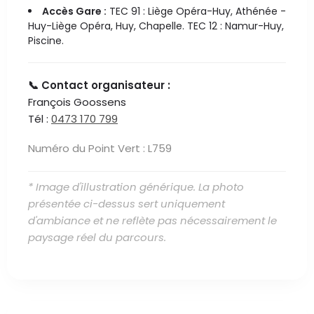
Accès Gare :
TEC 91 : Liège Opéra-Huy, Athénée -
Huy-Liège Opéra, Huy, Chapelle. TEC 12 : Namur-Huy,
Piscine.
📞 Contact organisateur :
François Goossens
Tél :
0473 170 799
Numéro du Point Vert : L759
* Image d'illustration générique. La photo
présentée ci-dessus sert uniquement
d'ambiance et ne reflète pas nécessairement le
paysage réel du parcours.