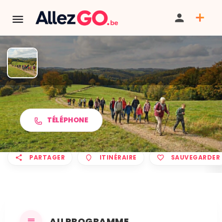
Marche ADEPS à HUY
TÉLÉPHONE
PARTAGER
ITINÉRAIRE
SAUVEGARDER
AU PROGRAMME