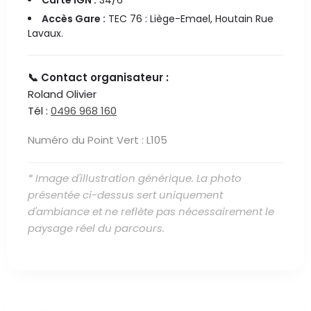
Carte IGN :
34/6
Accès Gare :
TEC 76 : Liège-Emael, Houtain Rue
Lavaux.
📞 Contact organisateur :
Roland Olivier
Tél :
0496 968 160
Numéro du Point Vert : L105
* Image d'illustration générique. La photo
présentée ci-dessus sert uniquement
d'ambiance et ne reflète pas nécessairement le
paysage réel du parcours.