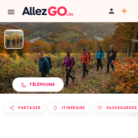
Marche ADEPS à HOUTAIN-
SAINT-SIMÉON
TÉLÉPHONE
PARTAGER
ITINÉRAIRE
SAUVEGARDER