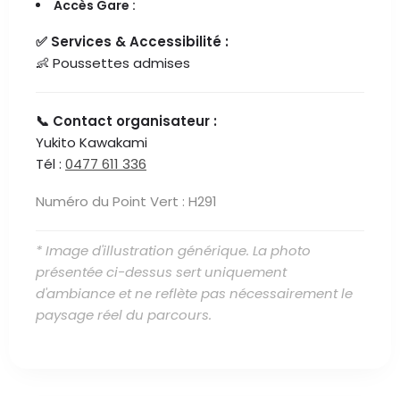
Accès Gare :
✅ Services & Accessibilité :
👶 Poussettes admises
📞 Contact organisateur :
Yukito Kawakami
Tél :
0477 611 336
Numéro du Point Vert : H291
* Image d'illustration générique. La photo
présentée ci-dessus sert uniquement
d'ambiance et ne reflète pas nécessairement le
paysage réel du parcours.