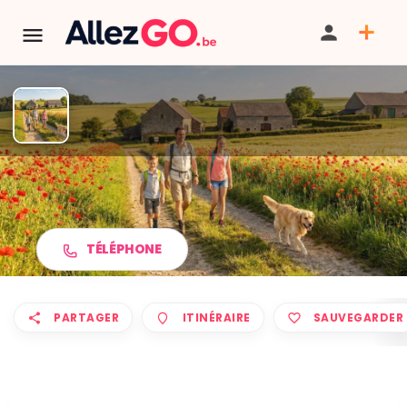
Marche ADEPS à HENNUYÈRES
TÉLÉPHONE
PARTAGER
ITINÉRAIRE
SAUVEGARDER