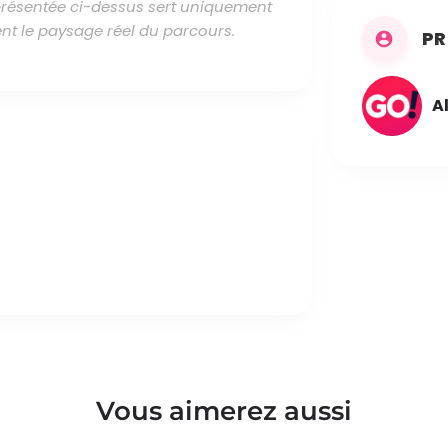
 présentée ci-dessus sert uniquement
nt le paysage réel du parcours.
PR
A
Vous aimerez aussi