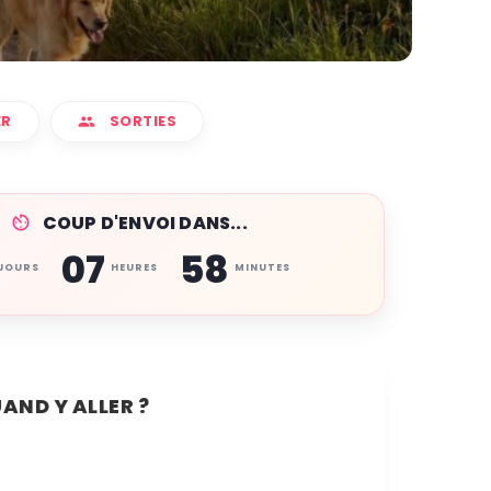
ER
SORTIES
COUP D'ENVOI DANS...
07
58
JOURS
HEURES
MINUTES
AND Y ALLER ?