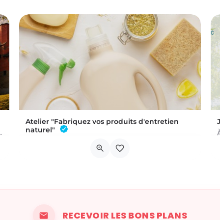
Atelier "Fabriquez vos produits d'entretien
naturel"
 a été commis au Château de Trazegnies… À vous de résoudre…
L'atelier aura lieu au Bar à Thym, à Vaux-sur-Sûre. Réservation :
Chau. de Neufchâteau 45A, 6640 Vaux-sur-Sûre
6 novembre 2026 19h00 - 21h00
RECEVOIR LES BONS PLANS