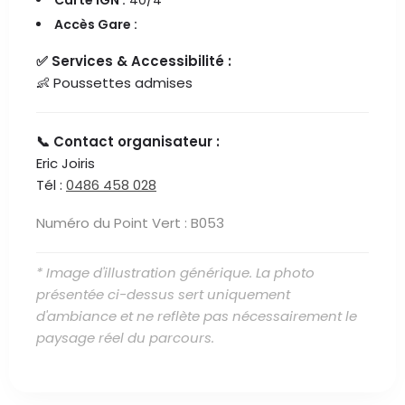
Carte IGN :
40/4
Accès Gare :
✅ Services & Accessibilité :
👶 Poussettes admises
📞 Contact organisateur :
Eric Joiris
Tél :
0486 458 028
Numéro du Point Vert : B053
* Image d'illustration générique. La photo
présentée ci-dessus sert uniquement
d'ambiance et ne reflète pas nécessairement le
paysage réel du parcours.