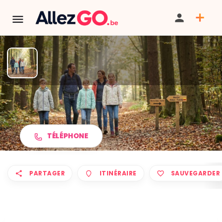
Marche ADEPS à GÉROMPONT
TÉLÉPHONE
PARTAGER
ITINÉRAIRE
SAUVEGARDER