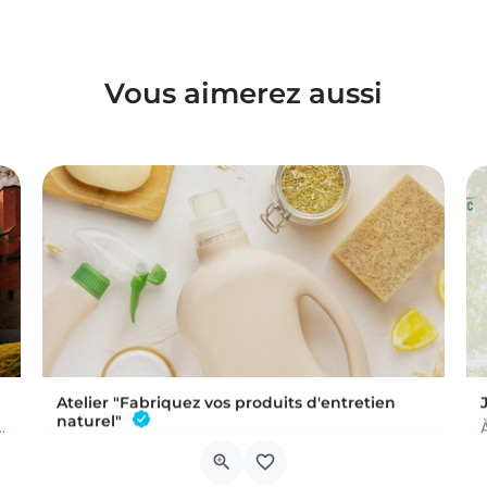
Vous aimerez aussi
Atelier "Fabriquez vos produits d'entretien
naturel"
 a été commis au Château de Trazegnies… À vous de résoudre…
L'atelier aura lieu au Bar à Thym, à Vaux-sur-Sûre. Réservation :
Chau. de Neufchâteau 45A, 6640 Vaux-sur-Sûre