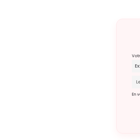
Vot
En v