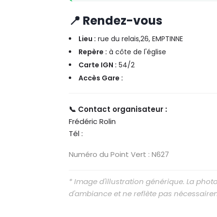
📍 Rendez-vous
Lieu :
rue du relais,26, EMPTINNE
Repère :
à côte de l'église
Carte IGN :
54/2
Accès Gare :
📞 Contact organisateur :
Frédéric Rolin
Tél :
Numéro du Point Vert : N627
* Image d'illustration générique. La pho
d'ambiance et ne reflète pas nécessaire