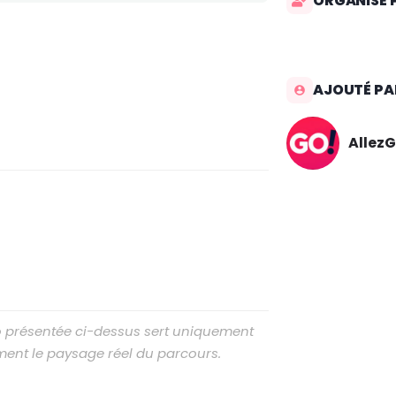
ORGANISÉ 
AJOUTÉ PA
AllezG
to présentée ci-dessus sert uniquement
ment le paysage réel du parcours.