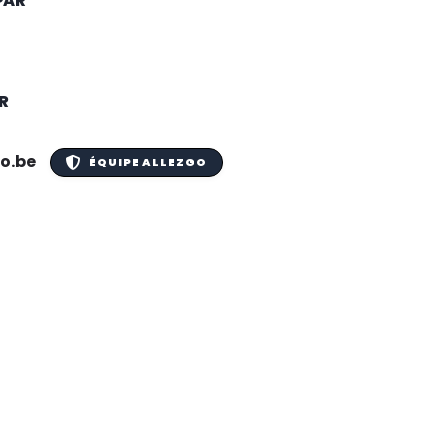
PAR
R
o.be
ÉQUIPE ALLEZGO