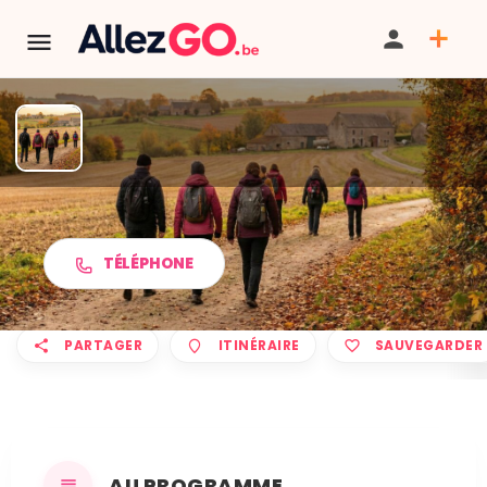
Marche ADEPS à DORINNE
TÉLÉPHONE
PARTAGER
ITINÉRAIRE
SAUVEGARDER
AU PROGRAMME