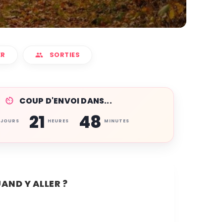
ER
SORTIES
COUP D'ENVOI DANS...
21
48
JOURS
HEURES
MINUTES
AND Y ALLER ?