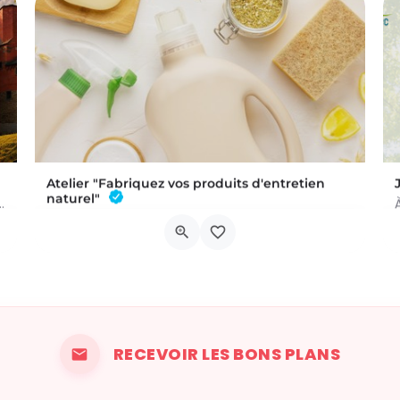
Atelier "Fabriquez vos produits d'entretien
naturel"
 a été commis au Château de Trazegnies… À vous de résoudre…
L'atelier aura lieu au Bar à Thym, à Vaux-sur-Sûre. Réservation :
Chau. de Neufchâteau 45A, 6640 Vaux-sur-Sûre
6 novembre 2026 19h00 - 21h00
RECEVOIR LES BONS PLANS