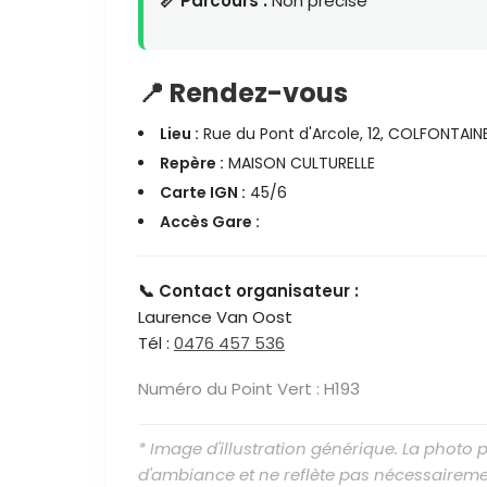
📏 Parcours :
Non précisé
📍 Rendez-vous
Lieu :
Rue du Pont d'Arcole, 12, COLFONTAIN
Repère :
MAISON CULTURELLE
Carte IGN :
45/6
Accès Gare :
📞 Contact organisateur :
Laurence Van Oost
Tél :
0476 457 536
Numéro du Point Vert : H193
* Image d'illustration générique. La photo
d'ambiance et ne reflète pas nécessaireme