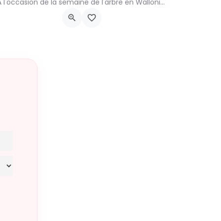
À l'occasion de la semaine de l'arbre en Wallonie, nous vous proposons l'annuelle distribution gratuite des…
groupenaturevauxsursure@gmail.com
-…
Rue du Centre 22
21 novembre 2026 9h00 - 10h00