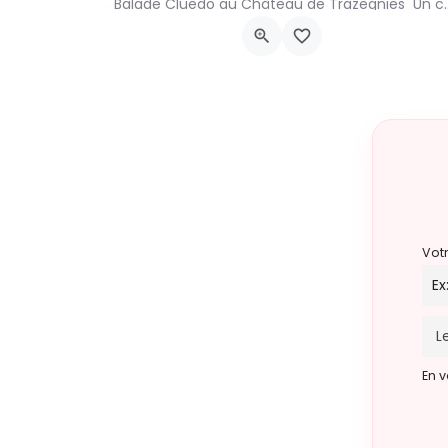
Balade Cluedo au Château de Trazegnies Un crime
Place Albert Ier, Courcelles
30 août 2026 11h00 - 18h00
Vot
En v