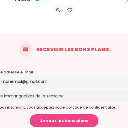
 a été commis au Château de Trazegnies… À vous de résoudre…
L'atelier aura lieu au Bar à Thym, à Vaux-sur-Sûre. Réservation :
Chau. de Neufchâteau 45A, 6640 Vaux-sur-Sûre
6 novembre 2026 19h00 - 21h00
RECEVOIR LES BONS PLANS
re adresse e-mail
ous inscrivant, vous acceptez notre politique de confidentialité.