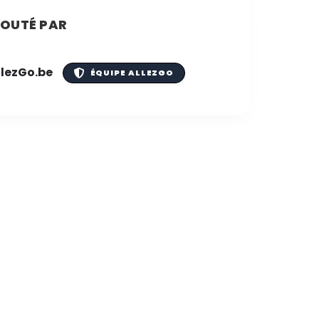
OUTÉ PAR
llezGo.be
ÉQUIPE ALLEZGO