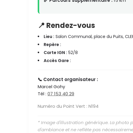
📏 Parcours supplémentaire :
15 km
📍 Rendez-vous
Lieu :
Salon Communal, place du Puits, C
Repère :
Carte IGN :
52/8
Accès Gare :
📞 Contact organisateur :
Marcel Gohy
Tél :
07 153 40 29
Numéro du Point Vert : N194
* Image d'illustration générique. La photo
d'ambiance et ne reflète pas nécessaireme