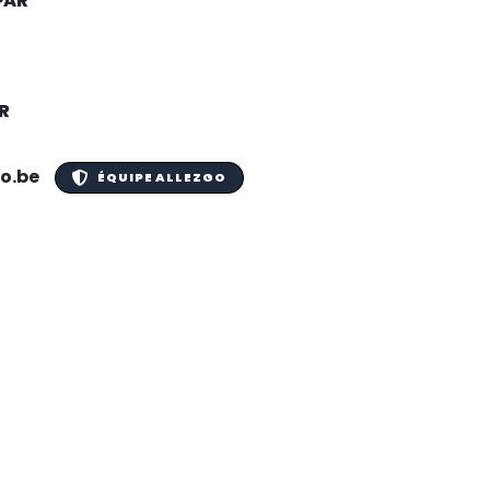
PAR
R
o.be
ÉQUIPE ALLEZGO