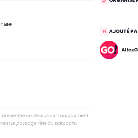
ORGANISÉ 
TAINE
AJOUTÉ PA
AllezG
to présentée ci-dessus sert uniquement
ment le paysage réel du parcours.