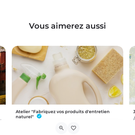
Vous aimerez aussi
Atelier "Fabriquez vos produits d'entretien
naturel"
 a été commis au Château de Trazegnies… À vous de résoudre…
L'atelier aura lieu au Bar à Thym, à Vaux-sur-Sûre. Réservation :
Chau. de Neufchâteau 45A, 6640 Vaux-sur-Sûre