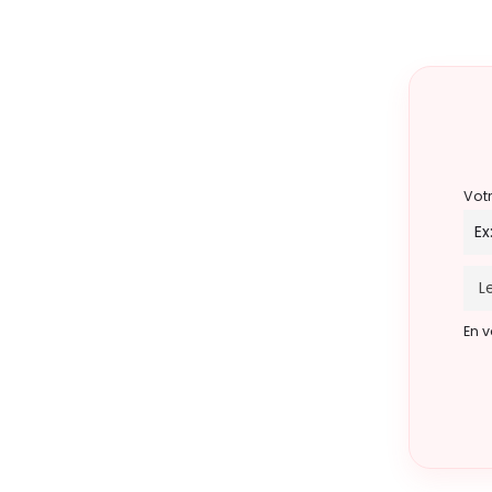
Vot
En v