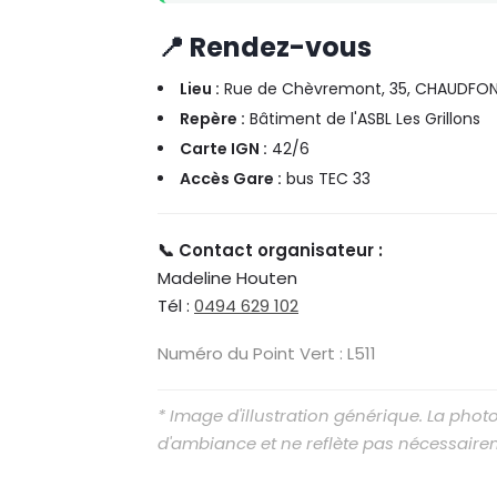
📍 Rendez-vous
Lieu :
Rue de Chèvremont, 35, CHAUDFON
Repère :
Bâtiment de l'ASBL Les Grillons
Carte IGN :
42/6
Accès Gare :
bus TEC 33
📞 Contact organisateur :
Madeline Houten
Tél :
0494 629 102
Numéro du Point Vert : L511
* Image d'illustration générique. La pho
d'ambiance et ne reflète pas nécessaire