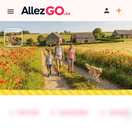
Marche ADEPS à BRAIVES
TÉLÉPHONE
TERMINÉ:
Cet événement est terminé. Retrouver d'autres
événements similaires ci-dessous ou dans notre annuaire.
PARTAGER
SAUVEGARDER
SIGNALER