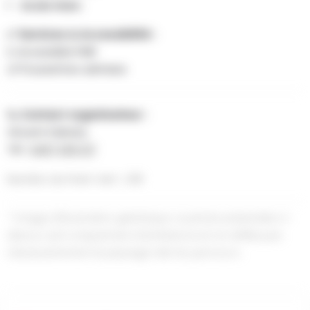
Accès Gare :
✅ Services & Accessibilité :
♿ Accessible PMR
👶 Poussettes admises
📞 Contact organisateur :
Vincent Debaty
Tél :
0497 535 127
Numéro du Point Vert : L118
* Image d'illustration générique. La photo présentée ci-
dessus sert uniquement d'ambiance et ne reflète pas
nécessairement le paysage réel du parcours.