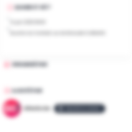
QUAND ET OÙ ?
14 juin 2026 8h00
Buvette du football, rue de Brivioulle 9, BRAIVES
ORGANISÉ PAR
AJOUTÉ PAR
AllezGo.be
ÉQUIPE ALLEZGO