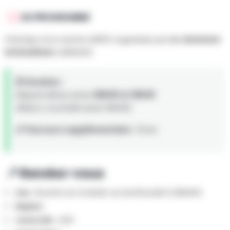
AU PROGRAMME
Participe à la marche ADEPS organisée par
La Jeunesse
brivioulloise
à BRAIVES.
🕒 Horaires :
Départs libres entre
08h00 et 18h00
.
(Retour souhaité avant 18h00)
📏 Parcours supplémentaire :
15 km
📍 Rendez-vous
Lieu :
Buvette du football, rue de Brivioulle 9, BRAIVES
Repère :
Carte IGN :
41/6