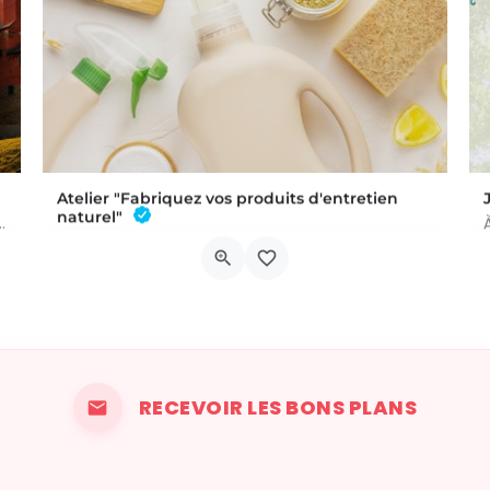
Atelier "Fabriquez vos produits d'entretien
naturel"
 a été commis au Château de Trazegnies… À vous de résoudre…
L'atelier aura lieu au Bar à Thym, à Vaux-sur-Sûre. Réservation :
Chau. de Neufchâteau 45A, 6640 Vaux-sur-Sûre
6 novembre 2026 19h00 - 21h00
RECEVOIR LES BONS PLANS