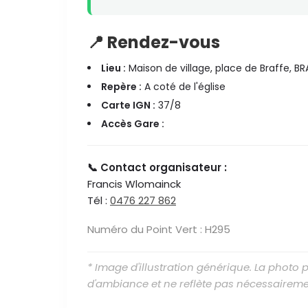
📍 Rendez-vous
Lieu :
Maison de village, place de Braffe, BR
Repère :
A coté de l'église
Carte IGN :
37/8
Accès Gare :
📞 Contact organisateur :
Francis Wlomainck
Tél :
0476 227 862
Numéro du Point Vert : H295
* Image d'illustration générique. La photo
d'ambiance et ne reflète pas nécessaireme