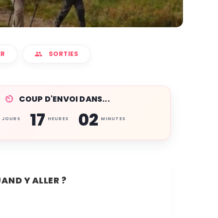
ER
SORTIES
COUP D'ENVOI DANS...
17
02
JOURS
HEURES
MINUTES
AND Y ALLER ?