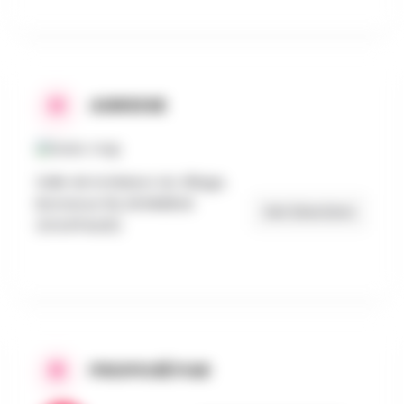
ADRESSE
Salle de la Maison du Village,
Bonnerue 9A, BONNERUE
Get Directions
(HOUFFALIZE)
PROPOSÉ PAR