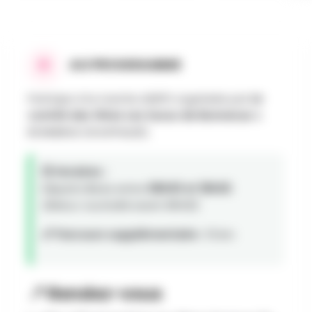
AU PROGRAMME
Participe à la marche ADEPS organisée par
Le
comité des fêtes Les Surus de Bonnerue
à
BONNERUE (HOUFFALIZE).
🕒 Horaires :
Départs libres entre
08h00 et 18h00
.
(Retour souhaité avant 18h00)
📏 Parcours supplémentaire :
15 km
📍 Rendez-vous