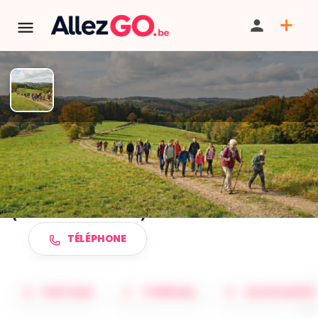
TERMINÉ:
Cet événement est terminé. Retrouver d'autres
événements similaires ci-dessous ou dans notre annuaire.
Marche ADEPS à BONNERUE
(HOUFFALIZE)
TÉLÉPHONE
PARTAGER
ITINÉRAIRE
SAUVEGARDER