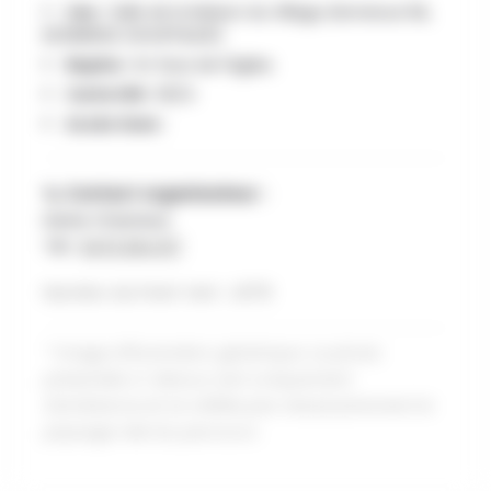
Lieu :
Salle de la Maison du Village, Bonnerue 9A,
BONNERUE (HOUFFALIZE)
Repère :
En face de l'église.
Carte IGN :
60/4
Accès Gare :
📞 Contact organisateur :
Denis Charneux
Tél :
0472 204 217
Numéro du Point Vert : U076
* Image d'illustration générique. La photo
présentée ci-dessus sert uniquement
d'ambiance et ne reflète pas nécessairement le
paysage réel du parcours.