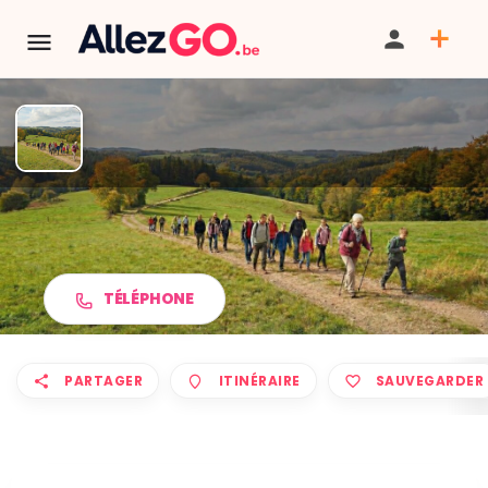
Marche ADEPS à BON-
SECOURS
TÉLÉPHONE
PARTAGER
ITINÉRAIRE
SAUVEGARDER