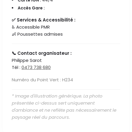
Carte IGN :
44/4
Accès Gare :
✅ Services & Accessibilité :
♿ Accessible PMR
👶 Poussettes admises
📞 Contact organisateur :
Philippe Sarot
Tél :
0473 738 680
Numéro du Point Vert : H234
* Image d'illustration générique. La photo
présentée ci-dessus sert uniquement
d'ambiance et ne reflète pas nécessairement le
paysage réel du parcours.