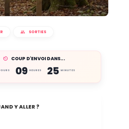
ER
SORTIES
COUP D'ENVOI DANS...
09
25
JOURS
HEURES
MINUTES
AND Y ALLER ?