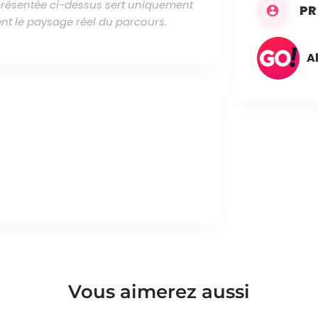
 présentée ci-dessus sert uniquement
PR
nt le paysage réel du parcours.
A
Vous aimerez aussi