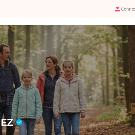
Conne
IEZ