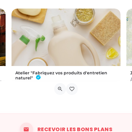
Atelier "Fabriquez vos produits d'entretien
naturel"
 a été commis au Château de Trazegnies… À vous de résoudre…
L'atelier aura lieu au Bar à Thym, à Vaux-sur-Sûre. Réservation :
Chau. de Neufchâteau 45A, 6640 Vaux-sur-Sûre
6 novembre 2026 19h00 - 21h00
RECEVOIR LES BONS PLANS