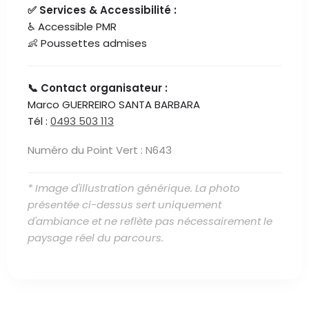
✅ Services & Accessibilité :
♿ Accessible PMR
👶 Poussettes admises
📞 Contact organisateur :
Marco GUERREIRO SANTA BARBARA
Tél :
0493 503 113
Numéro du Point Vert : N643
* Image d'illustration générique. La photo
présentée ci-dessus sert uniquement
d'ambiance et ne reflète pas nécessairement le
paysage réel du parcours.