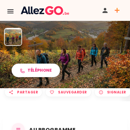
Marche ADEPS à BIESME
TÉLÉPHONE
PARTAGER
SAUVEGARDER
SIGNALER
AU PROGRAMME