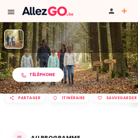
Marche ADEPS à BIERSET
TÉLÉPHONE
PARTAGER
ITINÉRAIRE
SAUVEGARDER
AU PROGRAMME