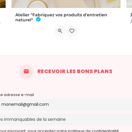
Atelier "Fabriquez vos produits d'entretien
naturel"
 a été commis au Château de Trazegnies… À vous de résoudre…
L'atelier aura lieu au Bar à Thym, à Vaux-sur-Sûre. Réservation :
Chau. de Neufchâteau 45A, 6640 Vaux-sur-Sûre
6 novembre 2026 19h00 - 21h00
RECEVOIR LES BONS PLANS
re adresse e-mail
ous inscrivant, vous acceptez notre politique de confidentialité.