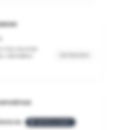
RESSE
-Puits, Rue Emile
Get Directions
, 1, BESONRIEUX
OPOSÉ PAR
llezGo.be
ÉQUIPE ALLEZGO