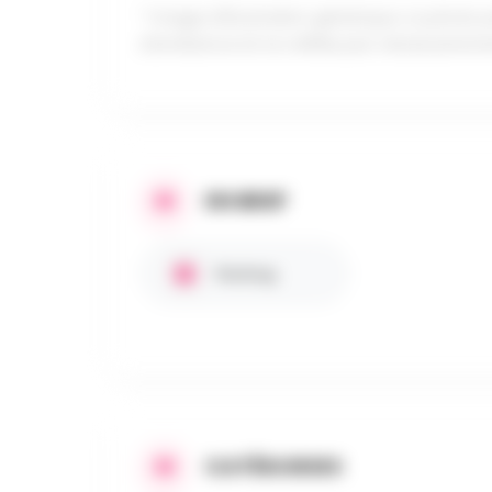
* Image d'illustration générique. La photo
d'ambiance et ne reflète pas nécessaireme
EN BREF
Parking
CATÉGORIES