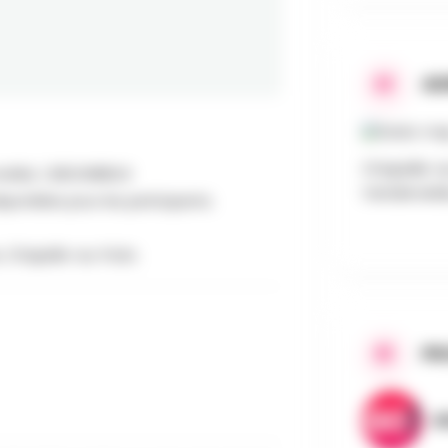
AD
Chapelle-au
elde, 1, BESONRIEUX
Vandervelde
ponibles pour les participants.
, Chapelle-au-Puits.
PR
A