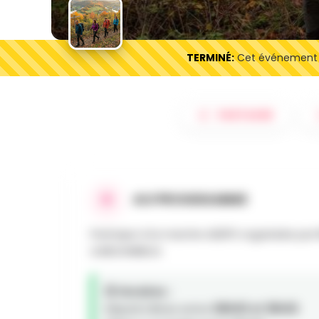
TERMINÉ:
Cet événement es
PARTAGER
AU PROGRAMME
Participe à la marche ADEPS organisée par
à BESONRIEUX.
🕒 Horaires :
Départs libres entre
08h00 et 18h00
.