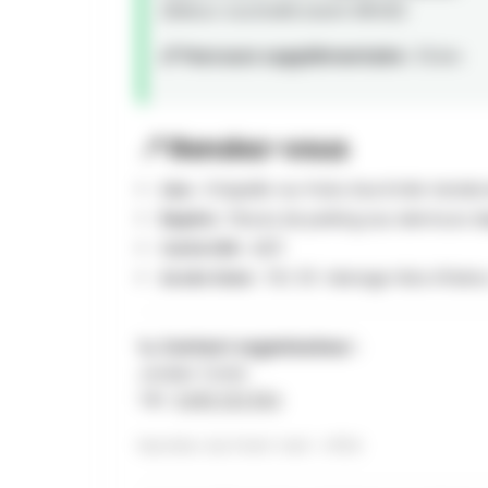
(Retour souhaité avant 18h00)
📏 Parcours supplémentaire :
15 km
📍 Rendez-vous
Lieu :
Chapelle-au-Puits, Rue Emile Vanderv
Repère :
Places de parking aux alentours dis
Carte IGN :
46/1
Accès Gare :
TEC 33 : Manage-Bois d'Haine
📞 Contact organisateur :
Jordan Totté
Tél :
0499 232 694
Numéro du Point Vert : H134