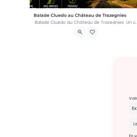
Balade Cluedo au Château de Trazegnies
Balade Cluedo au Château de Trazegnies Un crime
Place Albert Ier, Courcelles
30 août 2026 11h00 - 18h00
Vot
En v