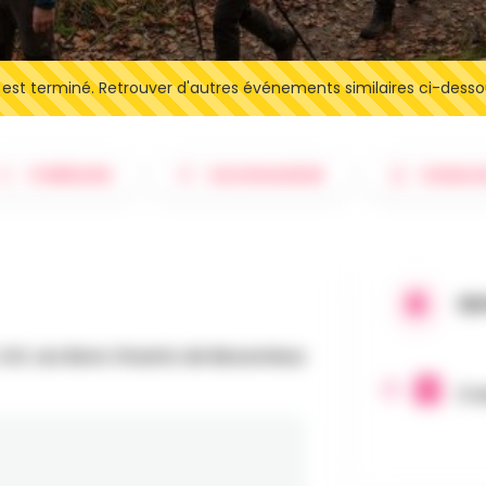
t terminé. Retrouver d'autres événements similaires ci-desso
ITINÉRAIRE
SAUVEGARDER
SIGNAL
QU
S.R. Les Bons Vivants de Besonrieux
2 a