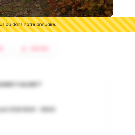
us ou dans notre annuaire.
ER
SORTIES
AND Y ALLER ?
oût 2026 8h00 - 18h00