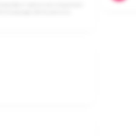
 présentée ci-dessus sert uniquement
nt le paysage réel du parcours.