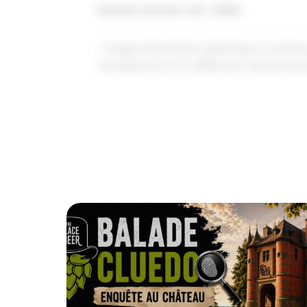
Numéro du Point Vert : N553
* Image d'illustration générique. La pho
d'ambiance et ne reflète pas nécessaire