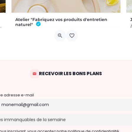
Atelier "Fabriquez vos produits d'entretien
naturel"
 a été commis au Château de Trazegnies… À vous de résoudre…
L'atelier aura lieu au Bar à Thym, à Vaux-sur-Sûre. Réservation :
Chau. de Neufchâteau 45A, 6640 Vaux-sur-Sûre
6 novembre 2026 19h00 - 21h00
RECEVOIR LES BONS PLANS
re adresse e-mail
ous inscrivant, vous acceptez notre politique de confidentialité.