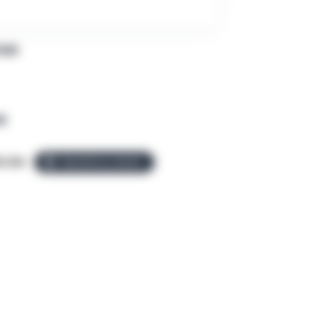
PAR
R
o.be
ÉQUIPE ALLEZGO