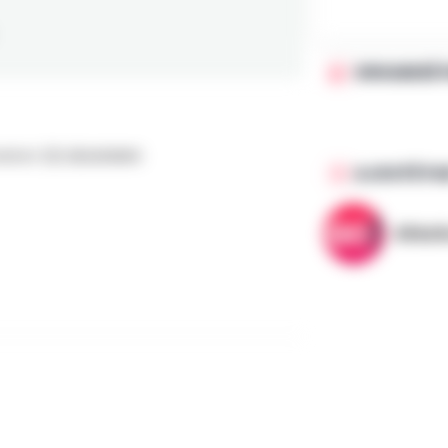
ORGANISÉ 
efort 221, BEAURAING
AJOUTÉ PA
AllezG