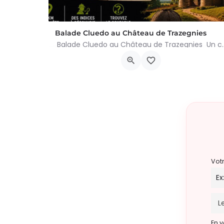
Balade Cluedo au Château de Trazegnies
Balade Cluedo au Château de Trazegnies Un crime
Place Albert Ier, Courcelles
30 août 2026 11h00 - 18h00
Vot
En v