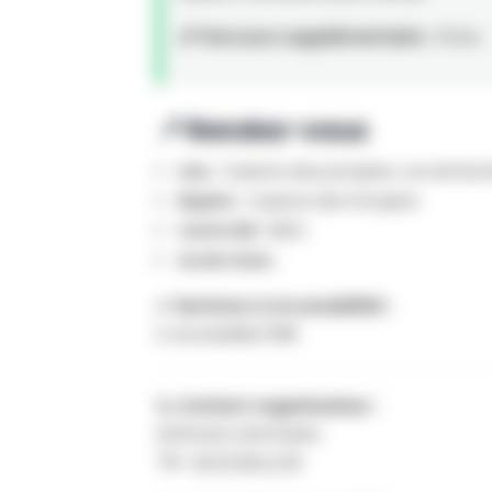
📏 Parcours supplémentaire :
15 km
📍 Rendez-vous
Lieu :
Caserne des pompiers, rue de Roch
Repère :
Caserne des Pompiers
Carte IGN :
58/4
Accès Gare :
✅ Services & Accessibilité :
♿ Accessible PMR
📞 Contact organisateur :
Anthonin Lafontaine
Tél :
0472 934 476