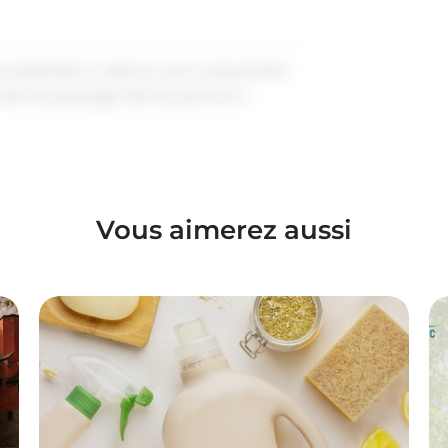
to présentée ci-dessus sert uniquement
ment le paysage réel du parcours.
Vous aimerez aussi