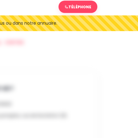
TÉLÉPHONE
us ou dans notre annuaire.
SORTIES
 OÙ ?
6 8h00
pompiers, rue de Rochefort 221,