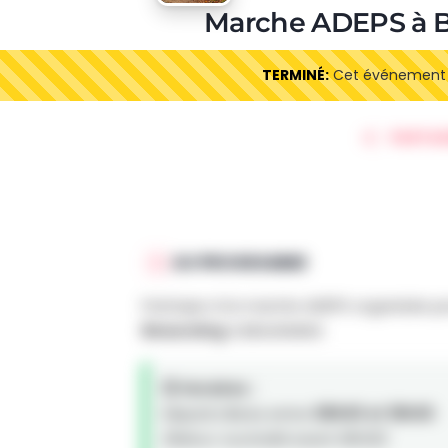
Marche ADEPS à
TERMINÉ:
Cet événement es
PARTAG
AU PROGRAMME
Participe à la marche ADEPS organisée p
Beauraing
à BEAURAING.
🕒 Horaires :
Départs libres entre
08h00 et 18h00
.
(Retour souhaité avant 18h00)