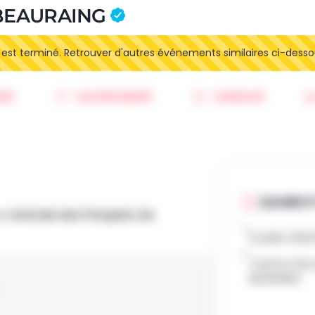
 BEAURAING
t terminé. Retrouver d'autres événements similaires ci-desso
ER
SAUVEGARDER
SIGNALER
QUAND ET
ar
Amicale des Pompiers de
12 juillet 202
Caserne des 
BEAURAING