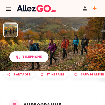
Marche ADEPS à BAS-OHA
TÉLÉPHONE
PARTAGER
ITINÉRAIRE
SAUVEGARDER
AU PROGRAMME