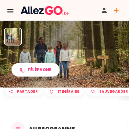
Marche ADEPS à ARSIMONT
TÉLÉPHONE
PARTAGER
ITINÉRAIRE
SAUVEGARDER
AU PROGRAMME