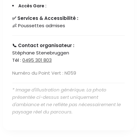
Accès Gare :
✅ Services & Accessibilité :
👶 Poussettes admises
📞 Contact organisateur :
Stéphane Stenebruggen
Tél :
0495 301 803
Numéro du Point Vert : N059
* Image d'illustration générique. La photo
présentée ci-dessus sert uniquement
d'ambiance et ne reflète pas nécessairement le
paysage réel du parcours.