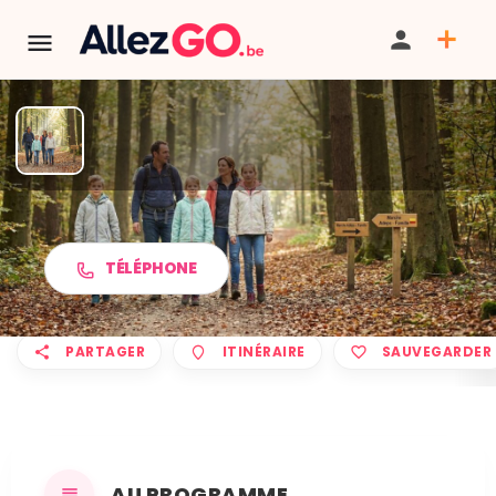
Marche ADEPS à ARC
TÉLÉPHONE
PARTAGER
ITINÉRAIRE
SAUVEGARDER
AU PROGRAMME