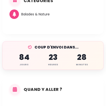
CATÉGORIES
Balades & Nature
COUP D'ENVOI DANS...
84
23
28
JOURS
HEURES
MINUTES
QUAND Y ALLER ?