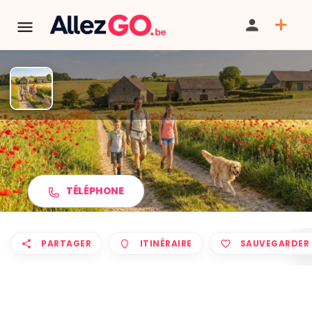
Marche ADEPS à ANSEREMME
TÉLÉPHONE
PARTAGER
ITINÉRAIRE
SAUVEGARDER