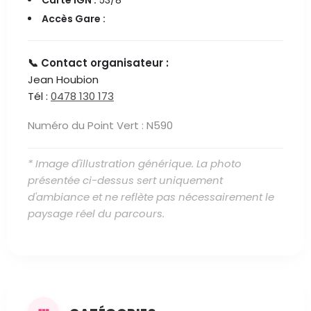
Carte IGN :
53/8
Accès Gare :
📞 Contact organisateur :
Jean Houbion
Tél :
0478 130 173
Numéro du Point Vert : N590
* Image d'illustration générique. La photo
présentée ci-dessus sert uniquement
d'ambiance et ne reflète pas nécessairement le
paysage réel du parcours.