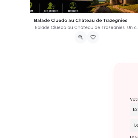
Balade Cluedo au Château de Trazegnies
Balade Cluedo au Château de Trazegnies Un crime
Place Albert Ier, Courcelles
30 août 2026 11h00 - 18h00
Vot
En v