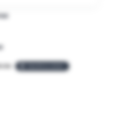
PAR
R
o.be
ÉQUIPE ALLEZGO