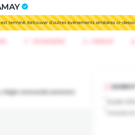
 AMAY
t terminé. Retrouver d'autres événements similaires ci-desso
ER
SAUVEGARDER
SIGNALER
QUAND ET
ar
Régie communale autonome
26 juillet 20
Chaussée de