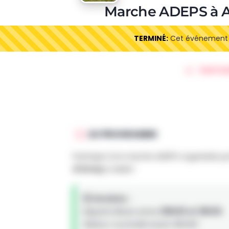
Marche ADEPS à
TERMINÉ:
Cet événement es
PARTAG
AU PROGRAMME
Participe à la marche ADEPS organisée p
d'Amay
à AMAY.
🕒 Horaires :
Départs libres entre
08h00 et 18h00
.
(Retour souhaité avant 18h00)