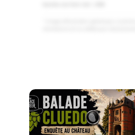
Numéro du Point Vert : L568
* Image d'illustration générique. La pho
d'ambiance et ne reflète pas nécessaire