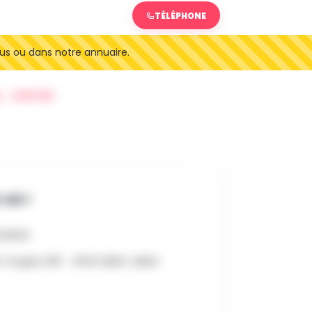
TÉLÉPHONE
us ou dans notre annuaire.
SORTIES
 OÙ ?
26 8h00
 Tongres 235 - 4540 AMAY, AMAY