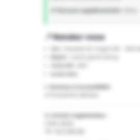
📏 Parcours supplémentaire :
15 km
📍 Rendez-vous
Lieu :
Chaussée de Tongres 235 - 4540 
Repère :
Centre sportif d'Amay
Carte IGN :
48/3
Accès Gare :
✅ Services & Accessibilité :
👶 Poussettes admises
📞 Contact organisateur :
Coline GILLES
Tél :
0472 188 509