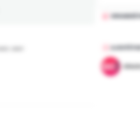
ORGANISÉ 
AJOUTÉ PA
AMAY, AMAY
AllezG