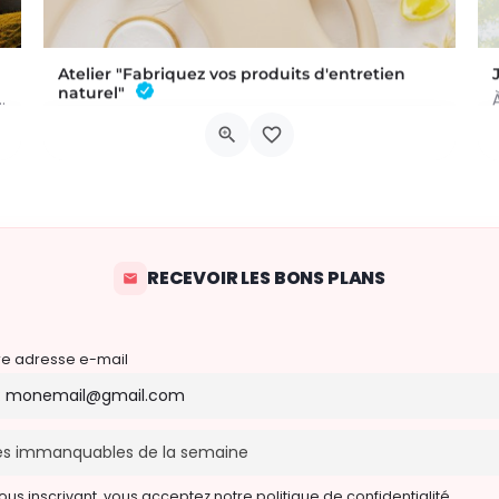
Atelier "Fabriquez vos produits d'entretien
naturel"
 a été commis au Château de Trazegnies… À vous de résoudre…
L'atelier aura lieu au Bar à Thym, à Vaux-sur-Sûre. Réservation :
Chau. de Neufchâteau 45A, 6640 Vaux-sur-Sûre
6 novembre 2026 19h00 - 21h00
RECEVOIR LES BONS PLANS
re adresse e-mail
ous inscrivant, vous acceptez notre politique de confidentialité.