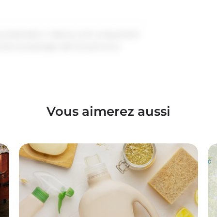
to présentée ci-dessus sert uniquement
ment le paysage réel du parcours.
Vous aimerez aussi