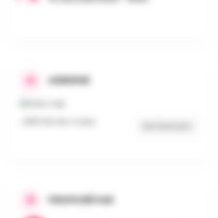
ADRESSE
, 1350 Folx-les-Caves
Get Directions
PROPOSÉ PAR