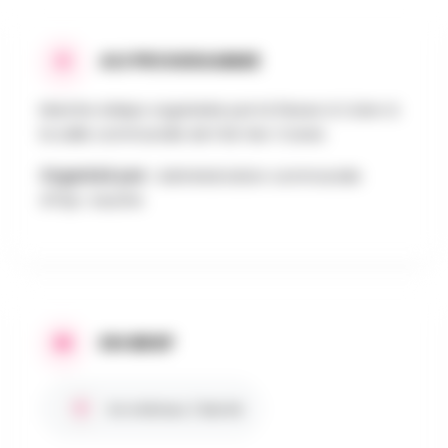
AU PROGRAMME
Marche Adeps organisée par la Fiesse à Colon à
la salle communale de Folx-les-Caves
Organisé par :
Administration communale
d'Orp-Jauche
EN BREF
En intérieur / Abrité