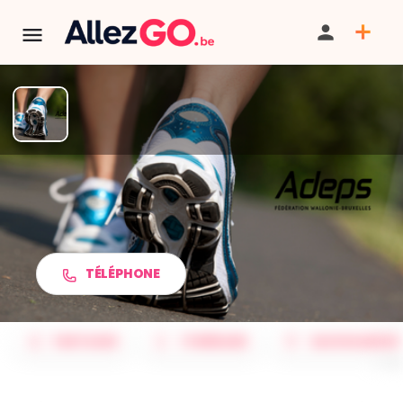
TERMINÉ:
Cet événement est terminé. Retrouver d'autres
événements similaires ci-dessous ou dans notre annuaire.
Marche Adeps
TÉLÉPHONE
PARTAGER
ITINÉRAIRE
SAUVEGARDER