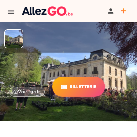
Foire de jardin du Parc du
Château d’Enghien
Tarif
BILLETTERIE
Voir tarifs
PARTAGER
ITINÉRAIRE
SAUVEGARDER